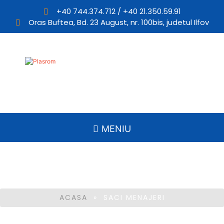
+40 744.374.712 / +40 21.350.59.91
Oras Buftea, Bd. 23 August, nr. 100bis, judetul Ilfov
Plasrom
Producator de pungi si ambalaje din plastic
MENIU
Saci menajeri
ACASA
» SACI MENAJERI