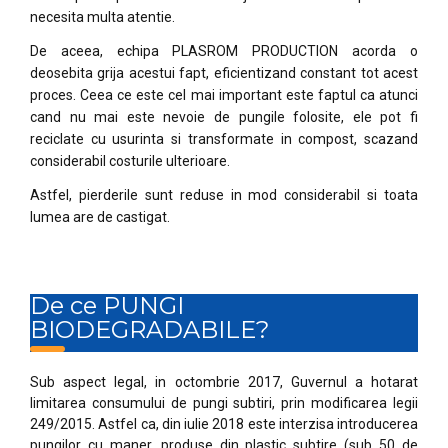
necesita multa atentie.
De aceea, echipa PLASROM PRODUCTION acorda o
deosebita grija acestui fapt, eficientizand constant tot acest
proces. Ceea ce este cel mai important este faptul ca atunci
cand nu mai este nevoie de pungile folosite, ele pot fi
reciclate cu usurinta si transformate in compost, scazand
considerabil costurile ulterioare.
Astfel, pierderile sunt reduse in mod considerabil si toata
lumea are de castigat.
De ce PUNGI
BIODEGRADABILE?
Sub aspect legal, in octombrie 2017, Guvernul a hotarat
limitarea consumului de pungi subtiri, prin modificarea legii
249/2015. Astfel ca, din iulie 2018 este interzisa introducerea
pungilor cu maner, produse din plastic subtire (sub 50 de