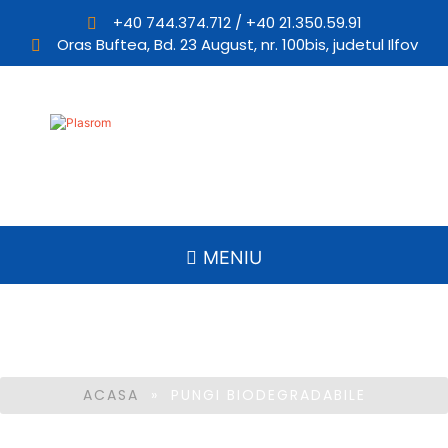
+40 744.374.712 / +40 21.350.59.91
Oras Buftea, Bd. 23 August, nr. 100bis, judetul Ilfov
Plasrom
Producator de pungi si ambalaje din plastic
MENIU
Pungi biodegradabile
ACASA
» PUNGI BIODEGRADABILE