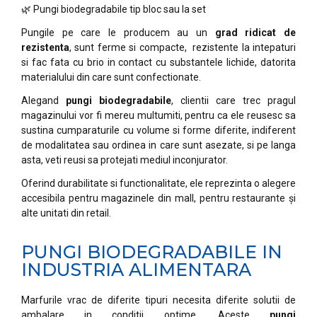
🌿 Pungi biodegradabile
tip bloc sau la set
Pungile pe care le producem au un
grad ridicat de
rezistenta
, sunt ferme si compacte, rezistente la intepaturi
si fac fata cu brio in contact cu substantele lichide, datorita
materialului din care sunt confectionate.
Alegand
pungi biodegradabile
, clientii care trec pragul
magazinului vor fi mereu multumiti, pentru ca ele reusesc sa
sustina cumparaturile cu volume si forme diferite, indiferent
de modalitatea sau ordinea in care sunt asezate, si pe langa
asta, veti reusi sa protejati mediul inconjurator.
Oferind durabilitate si functionalitate, ele reprezinta o alegere
accesibila pentru magazinele din mall, pentru restaurante și
alte unitati din retail.
PUNGI BIODEGRADABILE IN
INDUSTRIA ALIMENTARA
Marfurile vrac de diferite tipuri necesita diferite solutii de
ambalare in conditii optime. Aceste
pungi